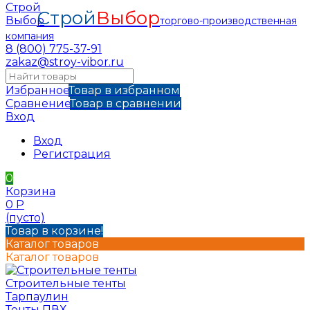
Строй
Выбор
торгово-производственная
компания
8 (800) 775-37-91
zakaz@stroy-vibor.ru
Избранное
Товар в избранном
Сравнение
Товар в сравнении
Вход
Вход
Регистрация
0
Корзина
0
Р
(пусто)
Товар в корзине!
Каталог товаров
Каталог товаров
Строительные тенты
Тарпаулин
Тенты ПВХ