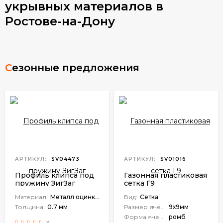
укрывных материалов в
Ростове-на-Дону
Сезонные предложения
АРТИКУЛ:
SV04473
АРТИКУЛ:
SV01016
Профиль клипса под
Газонная пластиковая
пружину ЗигЗаг
сетка Г9
Материал:
Металл оцинкованный
Вид:
Сетка
Толщина:
0.7 мм
Размер ячейки:
9х9мм
Форма ячейки:
ромб
3