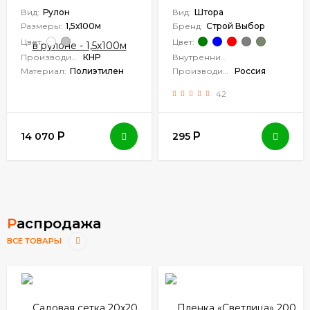
г/м2 в рулоне -
Вид:
Рулон
Вид:
Штора
1,5x100м
Размеры:
1,5х100м
Бренд:
Строй Выбор
Цвет:
Цвет:
Производитель:
КНР
Внутренний диаметр люверса:
Материал:
Полиэтилен
Производитель:
Россия
42
Р
Р
14 070
295
Распродажа
ВСЕ ТОВАРЫ