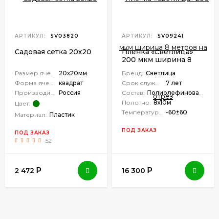
АРТИКУЛ:
SV03820
АРТИКУЛ:
SV09241
Садовая сетка 20х20
Пленка «Светлица»
200 мкм ширина 8
метров на отрез
Размер ячейки:
20х20мм
Бренд:
Светлица
Форма ячейки:
квадрат
Срок службы:
7 лет
Производитель:
Россия
Состав:
Полиолефиновая композиция
Полотно:
8х10м
Цвет:
Температурный интервал:
-60±60
Материал:
Пластик
ПОД ЗАКАЗ
ПОД ЗАКАЗ
52
Р
Р
2 472
16 300