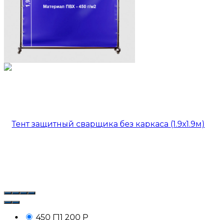
450 Г1
1 200
Р