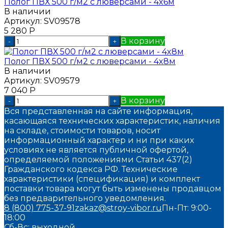
Полог ПВХ 500 г/м2 с люверсами - 4x6м
В наличии
Артикул:
SV09578
5 280
Р
В корзину
-
+
Полог ПВХ 500 г/м2 с люверсами - 4x8м
В наличии
Артикул:
SV09579
7 040
Р
В корзину
-
+
Вся представленная на сайте информация,
касающаяся технических характеристик, наличия
на складе, стоимости товаров, носит
информационный характер и ни при каких
условиях не является публичной офертой,
определяемой положениями Статьи 437(2)
Гражданского кодекса РФ. Технические
характеристики (спецификация) и комплект
поставки товара могут быть изменены продавцом
без предварительного уведомления.
8 (800) 775-37-91
zakaz@stroy-vibor.ru
Пн-Пт: 9:00-
18:00
Сб-Вс: выходной