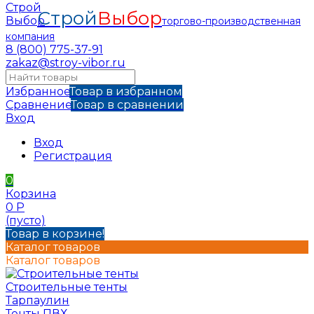
Строй
Выбор
торгово-производственная
компания
8 (800) 775-37-91
zakaz@stroy-vibor.ru
Избранное
Товар в избранном
Сравнение
Товар в сравнении
Вход
Вход
Регистрация
0
Корзина
0
Р
(пусто)
Товар в корзине!
Каталог товаров
Каталог товаров
Строительные тенты
Тарпаулин
Тенты ПВХ