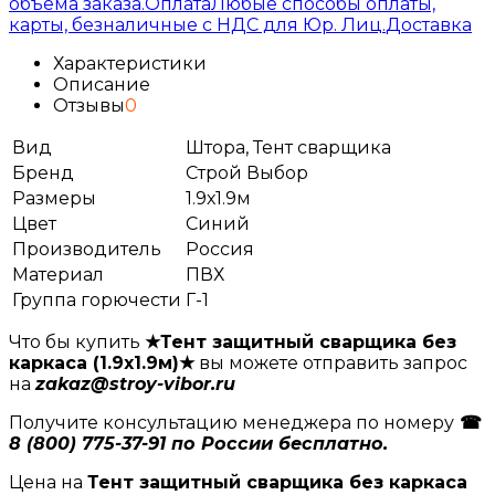
объема заказа.
Оплата
Любые способы оплаты,
карты, безналичные с НДС для Юр. Лиц.
Доставка
Характеристики
Описание
Отзывы
0
Вид
Штора, Тент сварщика
Бренд
Строй Выбор
Размеры
1.9х1.9м
Цвет
Синий
Производитель
Россия
Материал
ПВХ
Группа горючести
Г-1
Что бы купить
★Тент защитный сварщика без
каркаса (1.9х1.9м)★
вы можете отправить запрос
на
zakaz@stroy-vibor.ru
Получите консультацию менеджера по номеру
☎
8 (800) 775-37-91 по России бесплатно.
Цена на
Тент защитный сварщика без каркаса