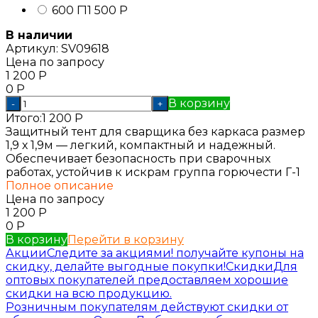
600 Г1
1 500
Р
В наличии
Артикул:
SV09618
Цена по запросу
1 200
Р
0
Р
В корзину
-
+
Итого:
1 200
Р
Защитный тент для сварщика без каркаса размер
1,9 х 1,9м — легкий, компактный и надежный.
Обеспечивает безопасность при сварочных
работах, устойчив к искрам группа горючести Г-1
Полное описание
Цена по запросу
1 200
Р
0
Р
В корзину
Перейти в корзину
Акции
Следите за акциями! получайте купоны на
скидку, делайте выгодные покупки!
Скидки
Для
оптовых покупателей предоставляем хорошие
скидки на всю продукцию.
Розничным покупателям действуют скидки от