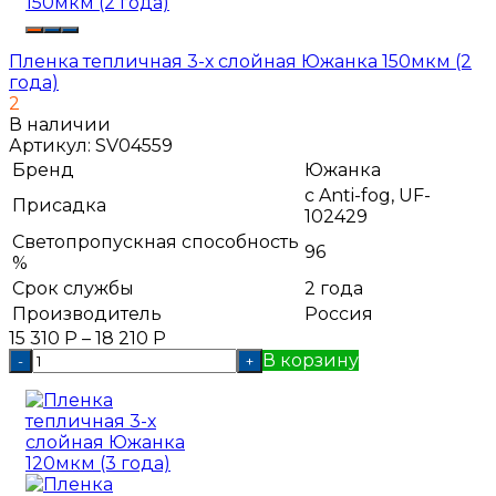
Пленка тепличная 3-х слойная Южанка 150мкм (2
года)
2
В наличии
Артикул:
SV04559
Бренд
Южанка
с Anti-fog, UF-
Присадка
102429
Светопропускная способность
96
%
Срок службы
2 года
Производитель
Россия
15 310
Р
–
18 210
Р
В корзину
-
+