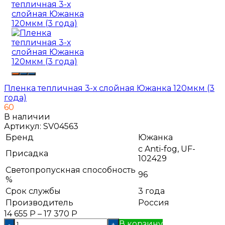
Пленка тепличная 3-х слойная Южанка 120мкм (3
года)
60
В наличии
Артикул:
SV04563
Бренд
Южанка
с Anti-fog, UF-
Присадка
102429
Светопропускная способность
96
%
Срок службы
3 года
Производитель
Россия
14 655
Р
–
17 370
Р
В корзину
-
+