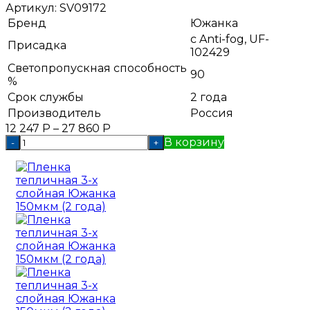
Артикул:
SV09172
Бренд
Южанка
с Anti-fog, UF-
Присадка
102429
Светопропускная способность
90
%
Срок службы
2 года
Производитель
Россия
12 247
Р
–
27 860
Р
В корзину
-
+