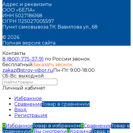
Адрес и реквизиты
ООО «БЕЛА»
ИНН 5027186168
ОГРН 1125027005597
Пункт самовывоза ТК: Вавилова ул., 68
© 2026
Полная версия сайта
Контакты
8 (800) 775-37-91
по России звонок
бесплатный
Заказать звонок
zakaz@stroy-vibor.ru
Пн-Пт: 9:00-18:00
Сб-Вс: выходной
Личный кабинет
Избранное
Сравнение
Товар в сравнении
Вход
Регистрация
0
Избранное
Товар в избранном
0
Сравнение
Товар в
сравнении
0
Вы смотрели
0
Корзина
Товар в