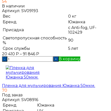
54
В наличии
Артикул:
SV09193
Вес
0 кг
Бренд
Южанка
с Anti-fog, UF-
Присадка
102429
Светопропускная способность
90
%
Срок службы
5 лет
20 410
Р
–
91 846
Р
В корзину
-
+
Пленка для мульчирования Южанка 50мкм.
70
Под заказ
Артикул:
SV08916
Бренд
Южанка
Присадка
UV