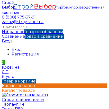
Строй
Выбор
торгово-производственная
компания
8 (800) 775-37-91
zakaz@stroy-vibor.ru
Избранное
Товар в избранном
Сравнение
Товар в сравнении
Вход
Вход
Регистрация
0
Корзина
0
Р
(пусто)
Товар в корзине!
Каталог товаров
Каталог товаров
Строительные тенты
Тарпаулин
Тенты ПВХ