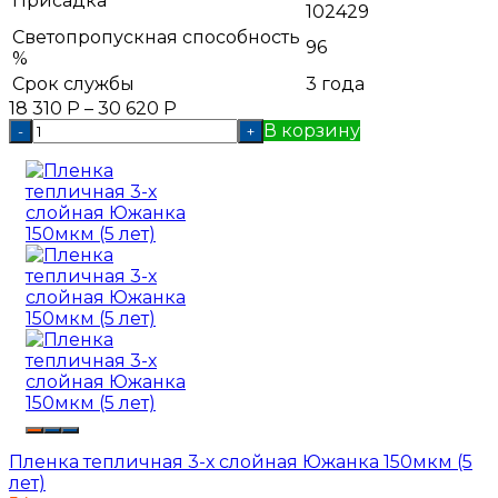
Присадка
102429
Светопропускная способность
96
%
Срок службы
3 года
18 310
Р
–
30 620
Р
В корзину
-
+
Пленка тепличная 3-х слойная Южанка 150мкм (5
лет)